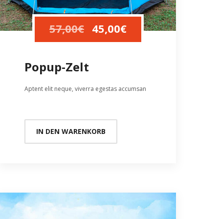
57,00
€
45,00
€
Popup-Zelt
Aptent elit neque, viverra egestas accumsan
IN DEN WARENKORB