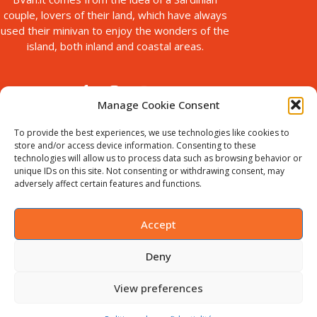
couple, lovers of their land, which have always
used their minivan to enjoy the wonders of the
island, both inland and coastal areas.
Manage Cookie Consent
To provide the best experiences, we use technologies like cookies to
store and/or access device information. Consenting to these
technologies will allow us to process data such as browsing behavior or
© Copyright 2025
unique IDs on this site. Not consenting or withdrawing consent, may
Bvan is a brand of B-Action srl, with registered office in via Paolo
adversely affect certain features and functions.
Galleri, 5 Sassari, Italy.
VAT ID : IT02711440905. Chamber of
Commerce no. SS-198535
Accept
Deny
English
(
Anglais
)
Italiano
(
Italien
)
Deutsch
(
Allemand
)
Français
View preferences
Español
(
Espagnol
)