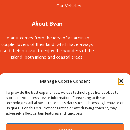
Our Vehicles
About Bvan
BVan.it comes from the idea of a Sardinian
couple, lovers of their land, which have always
used their minivan to enjoy the wonders of the
island, both inland and coastal areas.
Manage Cookie Consent
To provide the best experiences, we use technologies like cookies to
store and/or access device information. Consenting to these
technologies will allow us to process data such as browsing behavior or
© Copyright 2025
unique IDs on this site. Not consenting or withdrawing consent, may
Bvan is a brand of B-Action srl, with registered office in via Paolo
adversely affect certain features and functions.
Galleri, 5 Sassari, Italy.
VAT ID : IT02711440905. Chamber of
Commerce no. SS-198535
Accept