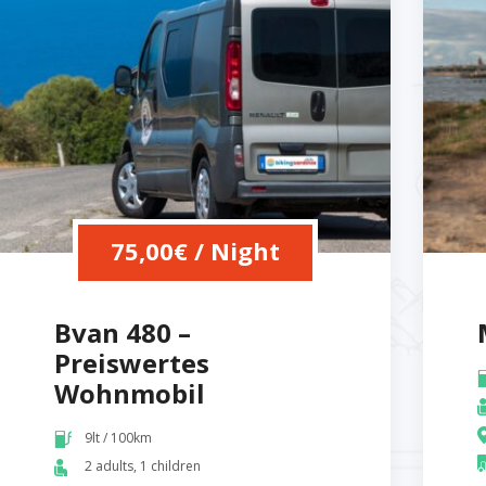
75,00
€
/ Night
Bvan 480 –
Preiswertes
Wohnmobil
9lt / 100km
2 adults, 1 children