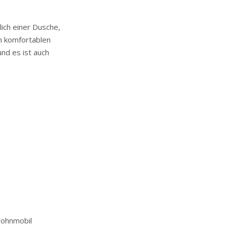
ich einer Dusche,
m komfortablen
nd es ist auch
Wohnmobil