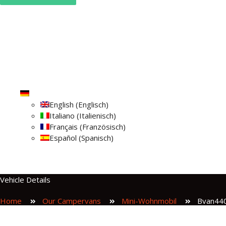
Startseite
Über uns
Vehicles
Blog
Kontakt
Check reservation
Deutsch
English
(
Englisch
)
Italiano
(
Italienisch
)
Français
(
Französisch
)
Español
(
Spanisch
)
Vehicle Details
Home
Our Campervans
Mini-Wohnmobil
Bvan44