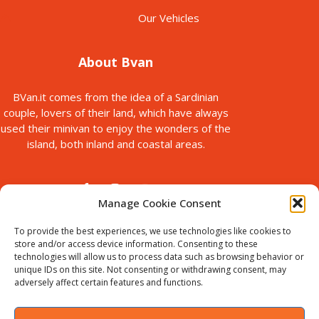
Our Vehicles
About Bvan
BVan.it comes from the idea of a Sardinian
couple, lovers of their land, which have always
used their minivan to enjoy the wonders of the
island, both inland and coastal areas.
Manage Cookie Consent
To provide the best experiences, we use technologies like cookies to
store and/or access device information. Consenting to these
technologies will allow us to process data such as browsing behavior or
© Copyright 2025
unique IDs on this site. Not consenting or withdrawing consent, may
Bvan is a brand of B-Action srl, with registered office in via Paolo
adversely affect certain features and functions.
Galleri, 5 Sassari, Italy.
VAT ID : IT02711440905. Chamber of
Commerce no. SS-198535